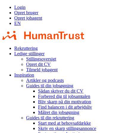
Login
Opret bruger
Opret jobagent
EN
Rekruttering
Ledige stillinger
Stillingsoversigt
Opret dit CV
Tilmeld jobagent
Inspiration
Artikler og podcasts
Guides til din jobsøgning
Sådan skriver du dit CV
Forbered dig til jobsamtalen
Bliv skarp på din motivation
Find balancen i dit arbejdsliv
Målret din jobsøgning
Guides til din rekruttering
Start med at behovsafdække
Skriv en skarp stillingsannonce