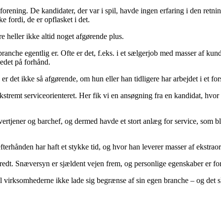
ligforening. De kandidater, der var i spil, havde ingen erfaring i den retn
e fordi, de er opflasket i det.
re heller ikke altid noget afgørende plus.
ranche egentlig er. Ofte er det, f.eks. i et sælgerjob med masser af kund
edet på forhånd.
,
er det ikke så afgørende, om hun eller han tidligere har arbejdet i et f
kstremt serviceorienteret. Her fik vi en ansøgning fra en kandidat, hvor 
overtjener og barchef, og dermed havde et stort anlæg for service, som bl
efterhånden har haft et stykke tid, og hvor han leverer masser af ekstrao
redt. Snæversyn er sjældent vejen frem, og personlige egenskaber er for
kal virksomhederne ikke lade sig begrænse af sin egen branche – og det s