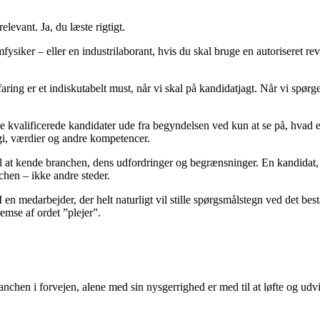
elevant. Ja, du læste rigtigt.
ysiker – eller en industrilaborant, hvis du skal bruge en autoriseret rev
g er et indiskutabelt must, når vi skal på kandidatjagt. Når vi spørger h
asse kvalificerede kandidater ude fra begyndelsen ved kun at se på, hvad 
gi, værdier og andre kompetencer.
el at kende branchen, dens udfordringer og begrænsninger. En kandidat, 
nchen – ikke andre steder.
 en medarbejder, der helt naturligt vil stille spørgsmålstegn ved det bes
emse af ordet ”plejer”.
r branchen i forvejen, alene med sin nysgerrighed er med til at løfte og