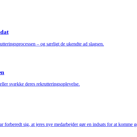
idat
utteringsprocessen – og særligt de ukendte ad slagsen.
en
eller svække deres rekrutteringsoplevelse.
har forberedt sig, at jeres nye medarbejder gør en indsats for at komme g