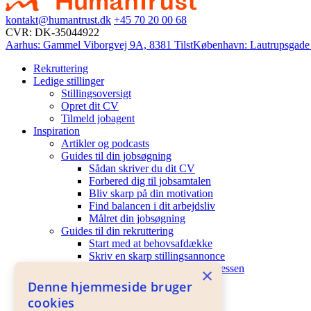
kontakt@humantrust.dk
+45 70 20 00 68
CVR: DK-35044922
Aarhus:
Gammel Viborgvej 9A, 8381 Tilst
København:
Lautrupsgade
Rekruttering
Ledige stillinger
Stillingsoversigt
Opret dit CV
Tilmeld jobagent
Inspiration
Artikler og podcasts
Guides til din jobsøgning
Sådan skriver du dit CV
Forbered dig til jobsamtalen
Bliv skarp på din motivation
Find balancen i dit arbejdsliv
Målret din jobsøgning
Guides til din rekruttering
Start med at behovsafdække
Skriv en skarp stillingsannonce
Systematiser rekrutteringsprocessen
×
Vores mindset
Denne hjemmeside bruger
Mindset
cookies
20/5: Motivationen