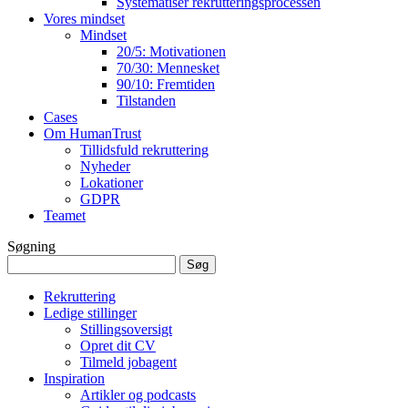
Systematiser rekrutteringsprocessen
Vores mindset
Mindset
20/5: Motivationen
70/30: Mennesket
90/10: Fremtiden
Tilstanden
Cases
Om HumanTrust
Tillidsfuld rekruttering
Nyheder
Lokationer
GDPR
Teamet
Søgning
Søg
efter:
Rekruttering
Ledige stillinger
Stillingsoversigt
Opret dit CV
Tilmeld jobagent
Inspiration
Artikler og podcasts