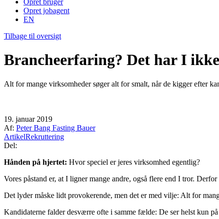
Opret bruger
Opret jobagent
EN
Tilbage til oversigt
Brancheerfaring? Det har I ikke
Alt for mange virksomheder søger alt for smalt, når de kigger efter ka
19. januar 2019
Af:
Peter Bang Fasting Bauer
Artikel
Rekruttering
Del:
Hånden på hjertet:
Hvor speciel er jeres virksomhed egentlig?
Vores påstand er, at I ligner mange andre, også flere end I tror. Derf
Det lyder måske lidt provokerende, men det er med vilje: Alt for mange 
Kandidaterne falder desværre ofte i samme fælde: De ser helst kun på d