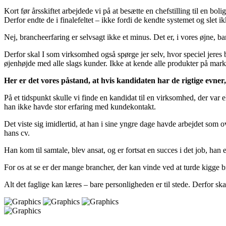
Kort før årsskiftet arbejdede vi på at besætte en chefstilling til en bo
Derfor endte de i finalefeltet – ikke fordi de kendte systemet og slet ikk
Nej, brancheerfaring er selvsagt ikke et minus. Det er, i vores øjne, ba
Derfor skal I som virksomhed også spørge jer selv, hvor speciel jeres b
øjenhøjde med alle slags kunder. Ikke at kende alle produkter på mark
Her er det vores påstand, at hvis kandidaten har de rigtige evner
På et tidspunkt skulle vi finde en kandidat til en virksomhed, der var e
han ikke havde stor erfaring med kundekontakt.
Det viste sig imidlertid, at han i sine yngre dage havde arbejdet som 
hans cv.
Han kom til samtale, blev ansat, og er fortsat en succes i det job, han 
For os at se er der mange brancher, der kan vinde ved at turde kigge b
Alt det faglige kan læres – bare personligheden er til stede. Derfor s