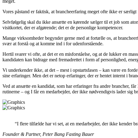
meget.
Vores påstand er faktisk, at brancheerfaring meget ofte ikke er særligt r
Selvfølgelig skal du ikke ansætte en kørende sælger til et job som atomf
visitkortet, der er afgørende; det er de personlige kompetencer.
Mange virksomheder begynder gerne med at fortælle os, at brancheerfarin
svær at forstå og at komme ind i for udenforstående.
Hertil svarer vi ofte, at det er en misforståelse, og at de lukker en m
kandidaten kan bidrage med fremadrettet i form af personlighed, ener
Vi underkender ikke, at det – mest i opstartsfasen – kan være en ford
sine erfaringer. Men det er netop erfaringer, der er hentet internt i bra
Ved at ansætte en kandidat, som har erfaringer fra andre brancher, får I
rutinerne – og I får en medarbejder, der ikke nødvendigvis lader sig br
“I flere tilfælde har vi set, at en medarbejder, der ikke kende
Founder & Partner, Peter Bang Fasting Bauer