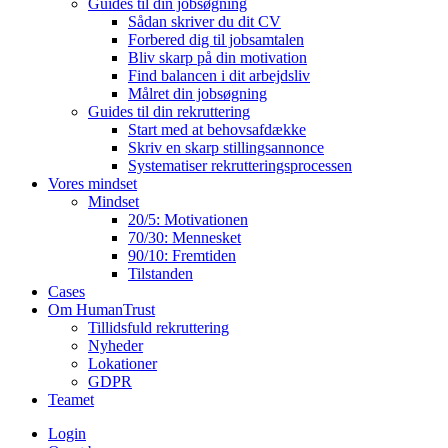
Guides til din jobsøgning
Sådan skriver du dit CV
Forbered dig til jobsamtalen
Bliv skarp på din motivation
Find balancen i dit arbejdsliv
Målret din jobsøgning
Guides til din rekruttering
Start med at behovsafdække
Skriv en skarp stillingsannonce
Systematiser rekrutteringsprocessen
Vores mindset
Mindset
20/5: Motivationen
70/30: Mennesket
90/10: Fremtiden
Tilstanden
Cases
Om HumanTrust
Tillidsfuld rekruttering
Nyheder
Lokationer
GDPR
Teamet
Login