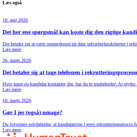
Læs også
18. maj 2026
Det her ene spørgsmål kan koste dig den rigtige kand
Det betaler sig at være opmærksom på dine udvælgelseskriterier i rekr
Læs mere
26. marts 2026
Det betaler sig at tage telefonen i rekrutteringsprocess
Hver gang en kandidat kontakter dig, har du to muligheder: At styrke 
Læs mere
10. marts 2026
Gør I jer (også) umage?
Du forventer selvfølgelig, at kandidaterne i jeres rekrutteringsproces 
Læs mere